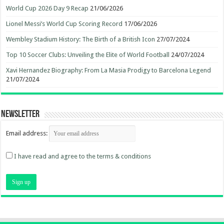
World Cup 2026 Day 9 Recap
21/06/2026
Lionel Messi’s World Cup Scoring Record
17/06/2026
Wembley Stadium History: The Birth of a British Icon
27/07/2024
Top 10 Soccer Clubs: Unveiling the Elite of World Football
24/07/2024
Xavi Hernandez Biography: From La Masia Prodigy to Barcelona Legend
21/07/2024
Newsletter
Email address:
I have read and agree to the terms & conditions