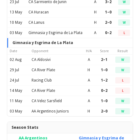
23 Jul
CA Sarmiento de Junin
A
3–2
W
13 May
CA Huracan
H
1–0
W
10 May
CA Lanus
H
2–0
W
03 May
Gimnasia y Esgrima de La Plata
A
0–2
L
Gimnasia y Esgrima de La Plata
Date
Opponent
H/A
Score
Result
02 Aug
CA Aldosivi
A
2–1
W
29 Jul
CA River Plate
H
1–0
W
24 Jul
Racing Club
A
1–2
L
14 May
CA River Plate
A
0–2
L
11 May
CA Velez Sarsfield
A
1–0
W
03 May
AA Argentinos Juniors
H
2–0
W
Season Stats
AA Argentinos
Gimnasia y Esgrima de