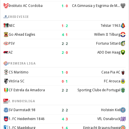
1
–
0
Instituto AC Cordoba
CA Gimnasia y Esgrima de Mendoza
EREDIVISIE
1
–
2
NEC
Telstar 1963
4
–
1
Go Ahead Eagles
Willem II Tilburg
2
–
2
PSV
Fortuna Sittard
2
–
0
AZ
ADO Den Haag
PRIMEIRA LIGA
1
–
0
CS Maritimo
Casa Pia AC
0
–
1
Vitória SC
FC Arouca
2
–
2
CF Estrela da Amadora
Sporting Clube de Portugal
2. BUNDESLIGA
2
–
2
SV Darmstadt 98
Holstein Kiel
4
–
3
1. FC Heidenheim 1846
VfL Osnabruck
1
–
6
1. FC Magdeburg
Eintracht Braunschweig