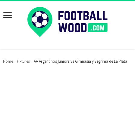
Home
Fixtures
AA Argentinos Juniors vs Gimnasia y Esgrima de La Plata
›
›