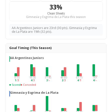
33%
Clean Sheets
Gimnasia y Esgrima de La Plata this season
AA Argentinos Juniors are 23rd (30 pts). Gimnasia y Esgrima
de La Plata are 19th (32 pts).
Goal Timing (This Season)
AA Argentinos Juniors
0-15
16-30
31-45
46-60
61-75
76+
1
/
3
4
/
3
3
/
–
2
/
3
4
/
1
4
/
–
■ Scored
■ Conceded
Gimnasia y Esgrima de La Plata