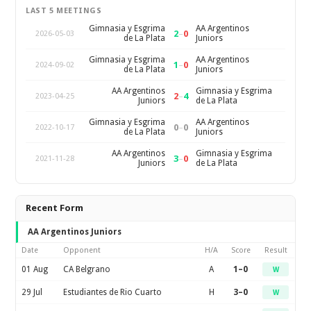
LAST 5 MEETINGS
Gimnasia y Esgrima
AA Argentinos
2
–
0
2026-05-03
de La Plata
Juniors
Gimnasia y Esgrima
AA Argentinos
1
–
0
2024-09-02
de La Plata
Juniors
AA Argentinos
Gimnasia y Esgrima
2
–
4
2023-04-25
Juniors
de La Plata
Gimnasia y Esgrima
AA Argentinos
0
–
0
2022-10-17
de La Plata
Juniors
AA Argentinos
Gimnasia y Esgrima
3
–
0
2021-11-28
Juniors
de La Plata
Recent Form
AA Argentinos Juniors
Date
Opponent
H/A
Score
Result
01 Aug
CA Belgrano
A
1–0
W
29 Jul
Estudiantes de Rio Cuarto
H
3–0
W