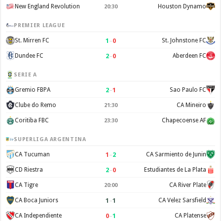
New England Revolution
Houston Dynamo
20:30
PREMIER LEAGUE
1
–
0
St. Mirren FC
St. Johnstone FC
2
–
0
Dundee FC
Aberdeen FC
SERIE A
2
–
1
Gremio FBPA
Sao Paulo FC
Clube do Remo
CA Mineiro
21:30
Coritiba FBC
Chapecoense AF
23:30
SUPERLIGA ARGENTINA
1
–
2
CA Tucuman
CA Sarmiento de Junin
2
–
0
CD Riestra
Estudiantes de La Plata
CA Tigre
CA River Plate
20:00
1
–
1
CA Boca Juniors
CA Velez Sarsfield
0
–
1
CA Independiente
CA Platense