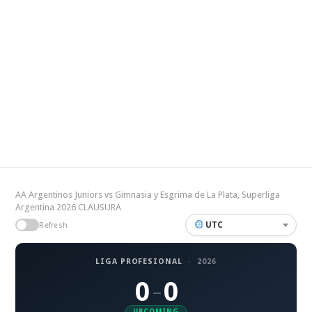
AA Argentinos Juniors vs Gimnasia y Esgrima de La Plata, Superliga
Argentina 2026 CLAUSURA
UTC
Refresh
LIGA PROFESIONAL
·
2026
0
0
–
UPCOMING