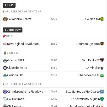
TODAY
SUPERLIGA ARGENTINA
CA Rosario Central
22:30
CA Aldosivi
TOMORROW
MLS
New England Revolution
20:30
Houston Dynamo
SERIE A
Gremio FBPA
19:00
Sao Paulo FC
Clube do Remo
21:30
CA Mineiro
Coritiba FBC
23:30
Chapecoense AF
SUPERLIGA ARGENTINA
CS Independiente Rivadavia
00:45
Estudiantes de Rio Cuarto
CA Tucuman
17:45
CA Sarmiento de Junín
CD Riestra
17:45
Estudiantes de La Plata