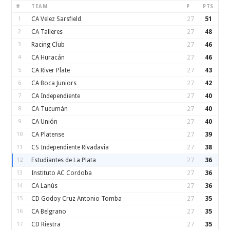
#
TEAM
P
PTS
1
CA Velez Sarsfield
27
51
2
CA Talleres
27
48
3
Racing Club
27
46
4
CA Huracán
27
46
5
CA River Plate
27
43
6
CA Boca Juniors
27
42
7
CA Independiente
27
40
8
CA Tucumán
27
40
9
CA Unión
27
40
10
CA Platense
27
39
11
CS Independiente Rivadavia
27
38
12
Estudiantes de La Plata
27
36
13
Instituto AC Cordoba
27
36
14
CA Lanús
27
36
15
CD Godoy Cruz Antonio Tomba
27
35
16
CA Belgrano
27
35
17
CD Riestra
27
35