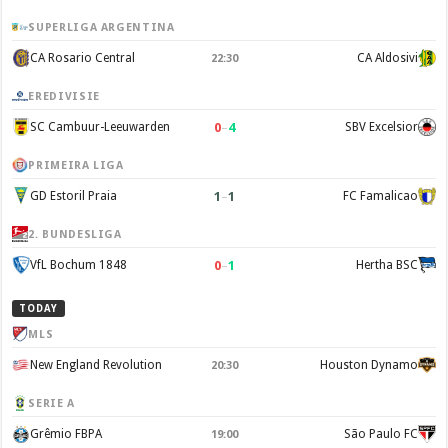
SUPERLIGA ARGENTINA
CA Rosario Central
CA Aldosivi
22:30
EREDIVISIE
0
–
4
SC Cambuur-Leeuwarden
SBV Excelsior
PRIMEIRA LIGA
1
–
1
GD Estoril Praia
FC Famalicao
2. BUNDESLIGA
0
–
1
VfL Bochum 1848
Hertha BSC
TODAY
MLS
New England Revolution
Houston Dynamo
20:30
SERIE A
Grêmio FBPA
São Paulo FC
19:00