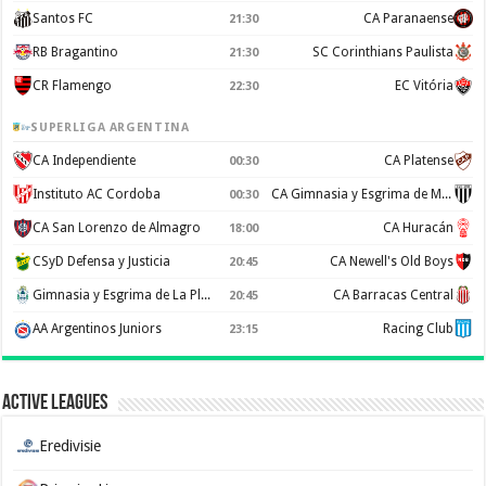
Santos FC
CA Paranaense
21:30
RB Bragantino
SC Corinthians Paulista
21:30
CR Flamengo
EC Vitória
22:30
SUPERLIGA ARGENTINA
CA Independiente
CA Platense
00:30
Instituto AC Cordoba
CA Gimnasia y Esgrima de Mendoza
00:30
CA San Lorenzo de Almagro
CA Huracán
18:00
CSyD Defensa y Justicia
CA Newell's Old Boys
20:45
Gimnasia y Esgrima de La Plata
CA Barracas Central
20:45
AA Argentinos Juniors
Racing Club
23:15
Active Leagues
Eredivisie