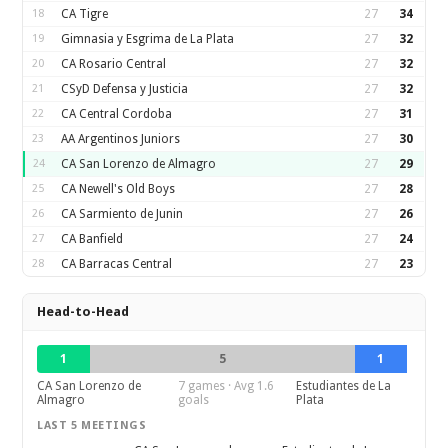
18
CA Tigre
27
34
19
Gimnasia y Esgrima de La Plata
27
32
20
CA Rosario Central
27
32
21
CSyD Defensa y Justicia
27
32
22
CA Central Cordoba
27
31
23
AA Argentinos Juniors
27
30
24
CA San Lorenzo de Almagro
27
29
25
CA Newell's Old Boys
27
28
26
CA Sarmiento de Junin
27
26
27
CA Banfield
27
24
28
CA Barracas Central
27
23
Head-to-Head
1
5
1
CA San Lorenzo de
7 games · Avg 1.6
Estudiantes de La
Almagro
goals
Plata
LAST 5 MEETINGS