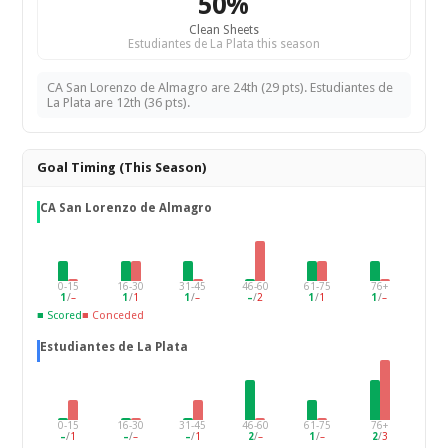
50%
Clean Sheets
Estudiantes de La Plata this season
CA San Lorenzo de Almagro are 24th (29 pts). Estudiantes de
La Plata are 12th (36 pts).
Goal Timing (This Season)
CA San Lorenzo de Almagro
0-15
16-30
31-45
46-60
61-75
76+
1
/
–
1
/
1
1
/
–
–
/
2
1
/
1
1
/
–
■ Scored
■ Conceded
Estudiantes de La Plata
0-15
16-30
31-45
46-60
61-75
76+
–
/
1
–
/
–
–
/
1
2
/
–
1
/
–
2
/
3