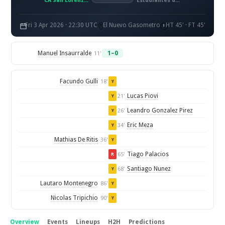
CA San Lorenzo de Almagro
Estudiantes de La Plata
Fri 3 Apr 2026 · 22:30 UTC
El Nuevo Gasometro
HT 45' · FT 45'
Manuel Insaurralde
1–0
11'
Facundo Gulli
18'
Y
Lucas Piovi
21'
Y
Leandro Gonzalez Pirez
26'
Y
Eric Meza
34'
Y
Mathias De Ritis
36'
Y
Tiago Palacios
65'
R
Santiago Nunez
68'
Y
Lautaro Montenegro
86'
Y
Nicolas Tripichio
90'
Y
Overview
Events
Lineups
H2H
Predictions