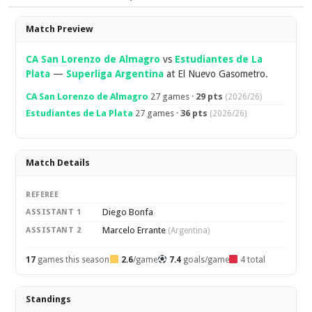
Overview
Match Preview
CA San Lorenzo de Almagro
vs
Estudiantes de La
Plata
—
Superliga Argentina
at El Nuevo Gasometro.
CA San Lorenzo de Almagro
27 games ·
29 pts
(2026/26)
Estudiantes de La Plata
27 games ·
36 pts
(2026/26)
Match Details
REFEREE
Diego Bonfa
ASSISTANT 1
Marcelo Errante
ASSISTANT 2
(Argentina)
17
games this season
2.6
/game
7.4
goals/game
4 total
Standings