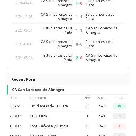
CA San Lorenzo de
Estudiantes de La
1
–
0
2026-04-03
Almagro
Plata
CA San Lorenzo de
Estudiantes de La
1
–
1
2024-11-05
Almagro
Plata
Estudiantes de La
CA San Lorenzo de
1
–
1
2023-06-21
Plata
Almagro
CA San Lorenzo de
Estudiantes de La
0
–
0
2022-08-07
Almagro
Plata
Estudiantes de La
CA San Lorenzo de
2
–
0
2021-08-26
Plata
Almagro
Recent Form
CA San Lorenzo de Almagro
Date
Opponent
H/A
Score
Result
03 Apr
Estudiantes de La Plata
H
1–0
W
25 Mar
CD Riestra
A
1–1
D
16 Mar
CSyD Defensa y Justicia
H
2–5
L