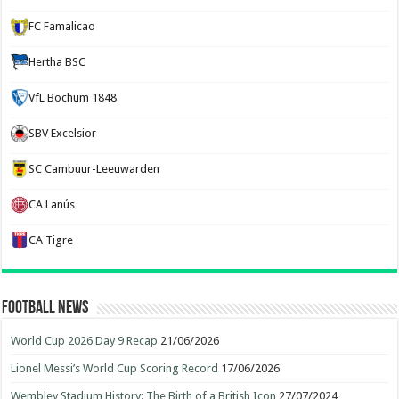
FC Famalicao
Hertha BSC
VfL Bochum 1848
SBV Excelsior
SC Cambuur-Leeuwarden
CA Lanús
CA Tigre
Football News
World Cup 2026 Day 9 Recap
21/06/2026
Lionel Messi’s World Cup Scoring Record
17/06/2026
Wembley Stadium History: The Birth of a British Icon
27/07/2024