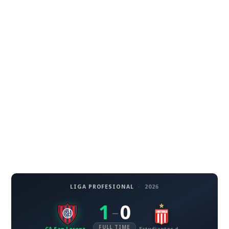
LIGA PROFESIONAL
·
2026
1
0
–
FULL TIME