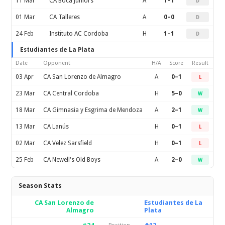
11 Mar
CA Boca Juniors
A
1–1
D
01 Mar
CA Talleres
A
0–0
D
24 Feb
Instituto AC Cordoba
H
1–1
D
Estudiantes de La Plata
Date
Opponent
H/A
Score
Result
03 Apr
CA San Lorenzo de Almagro
A
0–1
L
23 Mar
CA Central Cordoba
H
5–0
W
18 Mar
CA Gimnasia y Esgrima de Mendoza
A
2–1
W
13 Mar
CA Lanús
H
0–1
L
02 Mar
CA Velez Sarsfield
H
0–1
L
25 Feb
CA Newell's Old Boys
A
2–0
W
Season Stats
CA San Lorenzo de
Estudiantes de La
Almagro
Plata