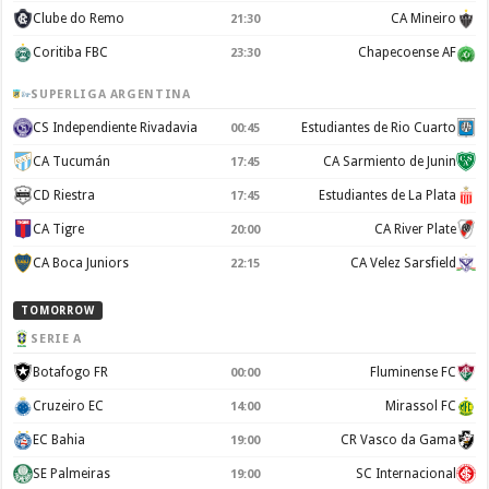
Clube do Remo
CA Mineiro
21:30
Coritiba FBC
Chapecoense AF
23:30
SUPERLIGA ARGENTINA
CS Independiente Rivadavia
Estudiantes de Rio Cuarto
00:45
CA Tucumán
CA Sarmiento de Junin
17:45
CD Riestra
Estudiantes de La Plata
17:45
CA Tigre
CA River Plate
20:00
CA Boca Juniors
CA Velez Sarsfield
22:15
TOMORROW
SERIE A
Botafogo FR
Fluminense FC
00:00
Cruzeiro EC
Mirassol FC
14:00
EC Bahia
CR Vasco da Gama
19:00
SE Palmeiras
SC Internacional
19:00