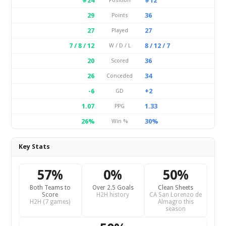
#24
#12
Position
29
36
Points
27
27
Played
7 / 8 / 12
8 / 12 / 7
W / D / L
20
36
Scored
26
34
Conceded
-6
+2
GD
1.07
1.33
PPG
26%
30%
Win %
Key Stats
57%
0%
50%
Both Teams to
Over 2.5 Goals
Clean Sheets
Score
H2H history
CA San Lorenzo de
H2H (7 games)
Almagro this
season