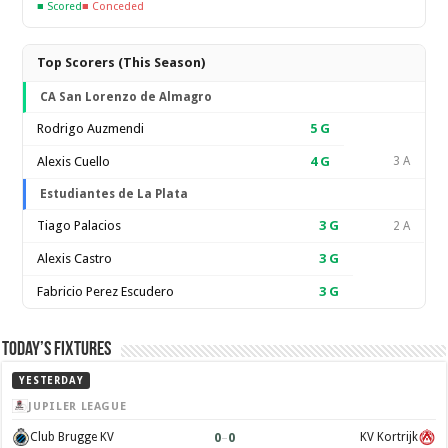
■ Scored
■ Conceded
Top Scorers (This Season)
CA San Lorenzo de Almagro
Rodrigo Auzmendi
5
G
Alexis Cuello
4
G
3 A
Estudiantes de La Plata
Tiago Palacios
3
G
2 A
Alexis Castro
3
G
Fabricio Perez Escudero
3
G
Today’s Fixtures
YESTERDAY
JUPILER LEAGUE
0
–
0
Club Brugge KV
KV Kortrijk